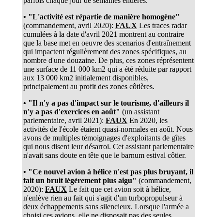
parfois chaque jour de semaines entières.
• "L'activité est répartie de manière homogène"
(commandement, avril 2020):
FAUX
Les traces radar
cumulées à la date d'avril 2021 montrent au contraire
que la base met en oeuvre des scenarios d'entraînement
qui impactent régulièrement des zones spécifiques, au
nombre d'une douzaine. De plus, ces zones réprésentent
une surface de 11 000 km2 qui a été réduite par rapport
aux 13 000 km2 initialement disponibles,
principalement au profit des zones côtières.
• "Il n'y a pas d'impact sur le tourisme, d'ailleurs il
n'y a pas d'exercices en août"
(un assistant
parlementaire, avril 2021):
FAUX
En 2020, les
activités de l'école étaient quasi-normales en août. Nous
avons de multiples témoignages d'exploitants de gîtes
qui nous disent leur désarroi. Cet assistant parlementaire
n'avait sans doute en tête que le barnum estival côtier.
• "Ce nouvel avion à hélice n'est pas plus bruyant, il
fait un bruit légèrement plus aigu"
(commandement,
2020):
FAUX
Le fait que cet avion soit à hélice,
n'enlève rien au fait qui s'agit d'un turbopropulseur à
deux échappements sans silencieux. Lorsque l'armée a
choisi ces avions, elle ne disposait pas des seules