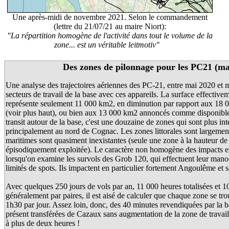
Une après-midi de novembre 2021. Selon le commandement
(lettre du 21/07/21 au maire Niort):
"La répartition homogène de l'activité dans tout le volume de la
zone... est un véritable leitmotiv"
Des zones de pilonnage pour les PC21 (ma
Une analyse des trajectoires aériennes des PC-21, entre mai 2020 et m
secteurs de travail de la base avec ces appareils. La surface effective
représente seulement 11 000 km2, en diminution par rapport aux 18 0
(voir plus haut), ou bien aux 13 000 km2 annoncés comme disponible
transit autour de la base, c'est une douzaine de zones qui sont plus in
principalement au nord de Cognac. Les zones littorales sont largement
maritimes sont quasiment inexistantes (seule une zone à la hauteur de
épisodiquement exploitée). Le caractère non homogène des impacts es
lorsqu'on examine les survols des Grob 120, qui effectuent leur man
limités de spots. Ils impactent en particulier fortement Angoulême et s
Avec quelques 250 jours de vols par an, 11 000 heures totalisées et 1
généralement par paires, il est aisé de calculer que chaque zone se tr
1h30 par jour. Assez loin, donc, des 40 minutes revendiquées par la b
présent transférées de Cazaux sans augmentation de la zone de travai
à plus de deux heures !