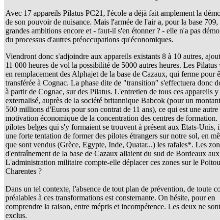
Avec 17 appareils Pilatus PC21, l'école a déjà fait amplement la démo
de son pouvoir de nuisance. Mais l'armée de l'air a, pour la base 709,
grandes ambitions encore et - faut-il s'en étonner ? - elle n'a pas démo
du processus d'autres préoccupations qu'économiques.
Viendront donc s'adjoindre aux appareils existants 8 à 10 autres, ajou
11 000 heures de vol la possibilité de 5000 autres heures. Les Pilatus
en remplacement des Alphajet de la base de Cazaux, qui ferme pour ê
transférée à Cognac. La phase dite de "transition" s'effectuera donc 
à partir de Cognac, sur des Pilatus. L'entretien de tous ces appareils y
externalisé, auprès de la société britannique Babcok (pour un montant
500 millions d'Euros pour son contrat de 11 ans), ce qui est une autre
motivation économique de la concentration des centres de formation. 
pilotes belges qui s'y formaient se trouvent à présent aux Etats-Unis, i
une forte tentation de former des pilotes étrangers sur notre sol, en 
que sont vendus (Grèce, Egypte, Inde, Quatar...) les rafales*. Les zo
d'entraînement de la base de Cazaux allaient du sud de Bordeaux aux
L'administration militaire compte-elle déplacer ces zones sur le Poitou
Charentes ?
Dans un tel contexte, l'absence de tout plan de prévention, de toute c
préalables à ces transformations est consternante. On hésite, pour en
comprendre la raison, entre mépris et incompétence. Les deux ne son
exclus.