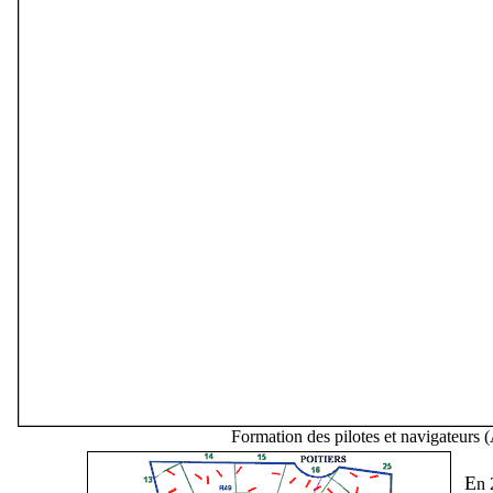
Formation des pilotes et navigateurs (
E
n 