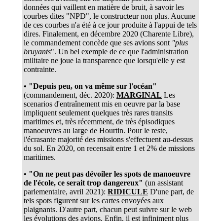
données qui vaillent en matière de bruit, à savoir les
courbes dites "NPD", le constructeur non plus. Aucune
de ces courbes n'a été à ce jour produite à l'appui de tels
dires. Finalement, en décembre 2020 (Charente Libre),
le commandement concède que ses avions sont
"plus
bruyants
". Un bel exemple de ce que l'administration
militaire ne joue la transparence que lorsqu'elle y est
contrainte.
• "Depuis peu, on va même sur l'océan"
(commandement, déc. 2020):
MARGINAL
Les
scenarios d'entraînement mis en oeuvre par la base
impliquent seulement quelques très rares transits
maritimes et, très récemment, de très épisodiques
manoeuvres au large de Hourtin. Pour le reste,
l'écrasante majorité des missions s'effectuent au-dessus
du sol. En 2020, on recensait entre 1 et 2% de missions
maritimes.
• "On ne peut pas dévoiler les spots de manoeuvre
de l'école, ce serait trop dangereux"
(un assistant
parlementaire, avril 2021):
RIDICULE
D'une part, de
tels spots figurent sur les cartes envoyées aux
plaignants. D'autre part, chacun peut suivre sur le web
les évolutions des avions. Enfin, il est infiniment plus