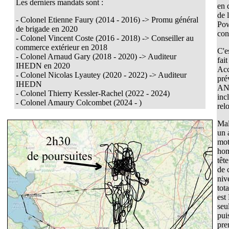
Les derniers mandats sont :
en 
de 
- Colonel Etienne Faury (2014 - 2016) -> Promu général
Pow
de brigade en 2020
con
- Colonel Vincent Coste (2016 - 2018) -> Conseiller au
commerce extérieur en 2018
C'e
- Colonel Arnaud Gary (2018 - 2020) -> Auditeur
fai
IHEDN en 2020
Acc
- Colonel Nicolas Lyautey (2020 - 2022) -> Auditeur
pré
IHEDN
ANE
- Colonel Thierry Kessler-Rachel (2022 - 2024)
inc
-
Colonel Amaury Colcombet (2024 - )
rel
Mal
un 
mot
hom
têt
de 
niv
tot
est
seu
pui
pre