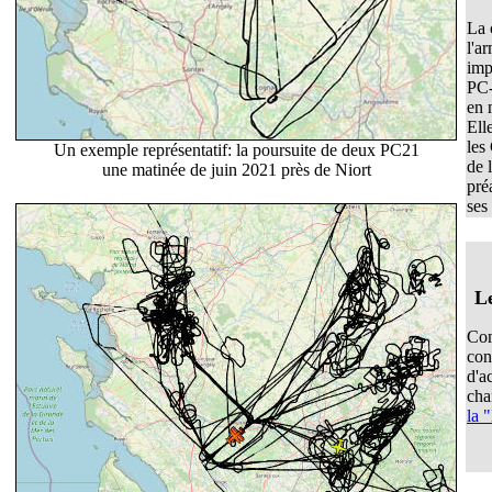
La 
l'a
imp
PC-
en 
Ell
les
Un exemple représentatif: la poursuite de deux PC21
de 
une matinée de juin 2021 près de Niort
pré
ses 
L
Com
con
d'a
cha
la 