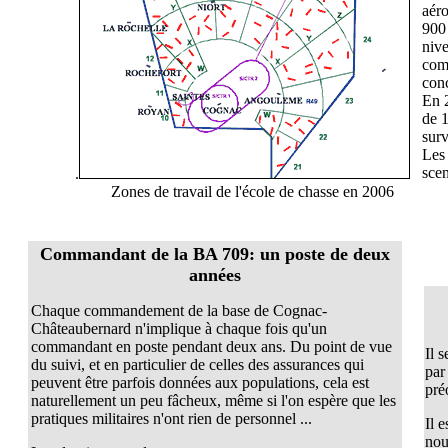
aér
900 
nive
com
conc
En 2
de 
surv
Les 
scen
.
Zones de travail de l'école de chasse en 2006
Commandant de la BA 709: un poste de deux
années
Chaque commandement de la base de Cognac-
Châteaubernard n'implique à chaque fois qu'un
commandant en poste pendant deux ans. Du point de vue
Il 
du suivi, et en particulier de celles des assurances qui
par
peuvent être parfois données aux populations, cela est
pré
naturellement un peu fâcheux, même si l'on espère que les
pratiques militaires n'ont rien de personnel ...
Il 
nou